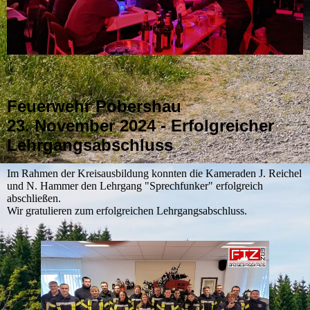
Feuerwehr Pobershau
23. November 2024 - Erfolgreicher
Lehrgangsabschluss
Im Rahmen der Kreisausbildung konnten die Kameraden J. Reichel
und N. Hammer den Lehrgang "Sprechfunker" erfolgreich
abschließen.
Wir gratulieren zum erfolgreichen Lehrgangsabschluss.